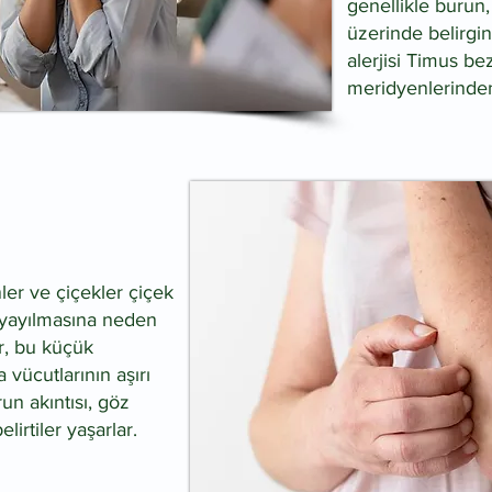
genellikle burun
üzerinde belirgin 
alerjisi Timus bezi
meridyenlerinden k
ler ve çiçekler çiçek
 yayılmasına neden
er, bu küçük
 vücutlarının aşırı
un akıntısı, göz
elirtiler yaşarlar.