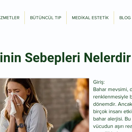
İZMETLER
BÜTÜNCÜL TIP
MEDİKAL ESTETİK
BLOG
inin Sebepleri Nelerdir
Giriş:
Bahar mevsimi, d
renklenmesiyle bir
dönemdir. Ancak, 
birçok insanı etk
bahar alerjisi. Bu
vücudun aşırı re