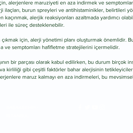
için, alerjenlere maruziyeti en aza indirmek ve semptomları
 ilaçları, burun spreyleri ve antihistaminikler, belirtileri yö
 kaçınmak, alerjik reaksiyonları azaltmada yardımcı olabilir.
ri ile süreç desteklenebilir.
a çıkmak için, alerji yönetimi planı oluşturmak önemlidir. B
a ve semptomları hafifletme stratejilerini içermelidir.
ının bir parçası olarak kabul edilirken, bu durum birçok insa
a kirliliği gibi çeşitli faktörler bahar alerjisinin tetikleyicile
erjenlere maruz kalmayı en aza indirmeleri, bu mevsimsel
BAŞAKŞEHİR -
İSTANBUL