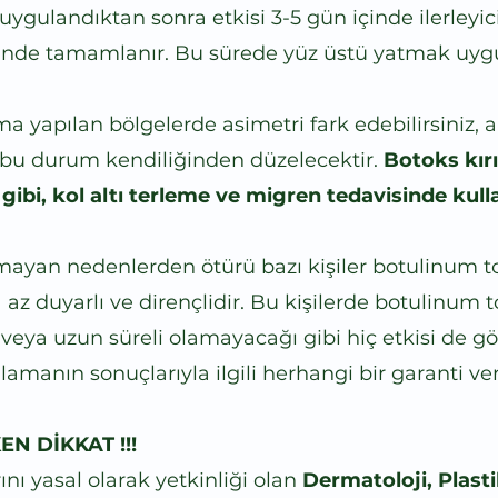
ygulandıktan sonra etkisi 3-5 gün içinde ilerleyici
içinde tamamlanır. Bu sürede yüz üstü yatmak uygu
 yapılan bölgelerde asimetri fark edebilirsiniz, a
e bu durum kendiliğinden düzelecektir.
Botoks kır
gibi, kol altı terleme ve migren tedavisinde kull
mayan nedenlerden ötürü bazı kişiler botulinum t
 az duyarlı ve dirençlidir. Bu kişilerde botulinum to
 veya uzun süreli olamayacağı gibi hiç etkisi de gö
manın sonuçlarıyla ilgili herhangi bir garanti ve
N DİKKAT !!!
ı yasal olarak yetkinliği olan
Dermatoloji, Plasti