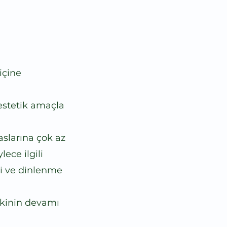
içine
 estetik amaçla
aslarına çok az
ece ilgili
ri ve dinlenme
kinin devamı