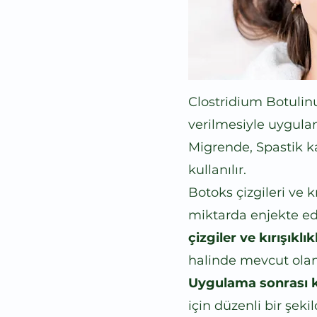
Clostridium Botulinu
verilmesiyle uygula
Migrende, Spastik ka
kullanılır.
Botoks çizgileri ve 
miktarda enjekte edil
çizgiler ve kırışıklıkl
halinde mevcut olan 
Uygulama sonrası k
için düzenli bir şeki