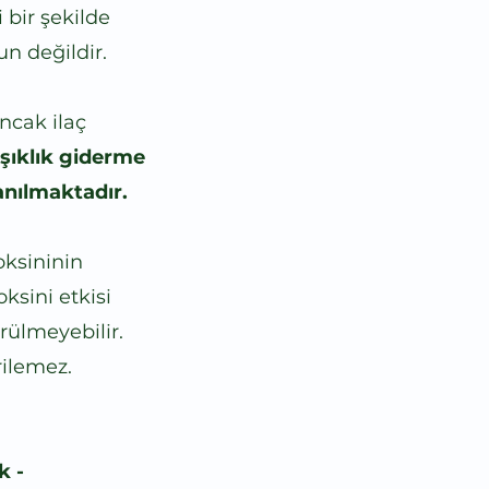
 bir şekilde
n değildir.
ncak ilaç
ışıklık giderme
anılmaktadır.
oksininin
ksini etkisi
rülmeyebilir.
rilemez.
k -