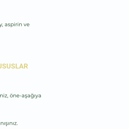
, aspirin ve
USUSLAR
iz, öne-aşağıya
ışınız.