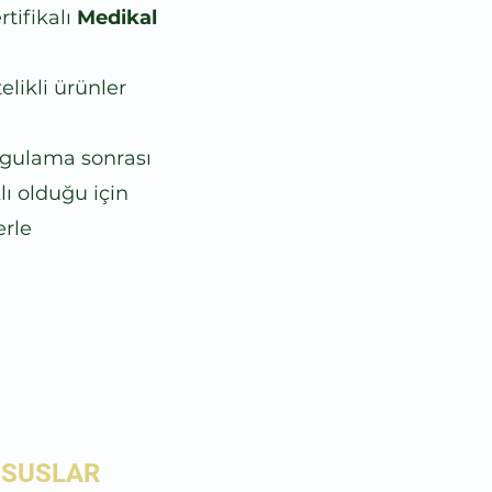
tifikalı
Medikal
elikli ürünler
Uygulama sonrası
lı olduğu için
erle
USUSLAR