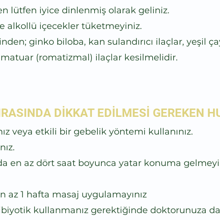
lütfen iyice dinlenmiş olarak geliniz.
alkollü içecekler tüketmeyiniz.
en; ginko biloba, kan sulandırıcı ilaçlar, yeşil çay
amatuar (romatizmal) ilaçlar kesilmelidir.
ASINDA DİKKAT EDİLMESİ GEREKEN H
ız veya etkili bir gebelik yöntemi kullanınız.
nız.
a en az dört saat boyunca yatar konuma gelmeyin
n az 1 hafta masaj uygulamayınız
tibiyotik kullanmanız gerektiğinde doktorunuza dan