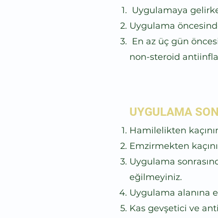
Uygulamaya gelirken 
Uygulama öncesinde 
En az üç gün öncesind
non-steroid anti
infl
UYGULAMA SONR
Hamilelikten kaçının
Emzirmekten kaçını
Uygulama sonrasınd
eğilmeyiniz.
Uygulama alanına e
Kas gevşetici ve an