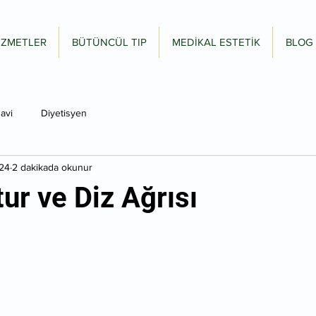
İZMETLER
BÜTÜNCÜL TIP
MEDİKAL ESTETİK
BLOG
avi
Diyetisyen
24
2 dakikada okunur
ur ve Diz Ağrısı