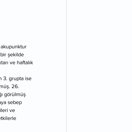
a akupunktur 
bir şekilde 
tarı ve haftalık 
 3. grupta ise 
lmüş. 26. 
ığı görülmüş 
aya sebep 
leri ve 
kilerle 