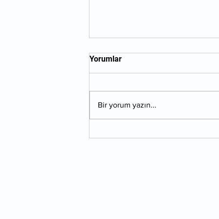
Yorumlar
Bir yorum yazın...
Eklem Romatizmalarında
Sülük Tedavisi