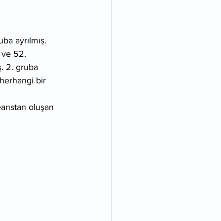
uba ayrılmış. 
 ve 52. 
. 2. gruba 
herhangi bir 
eanstan oluşan 