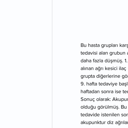
Bu hasta grupları kar
tedavisi alan grubun ağ
daha fazla düşmüş. 1. v
alınan ağrı kesici ila
grupta diğerlerine gö
9. hafta tedaviye baş
haftadan sonra ise ted
Sonuç olarak: Akupun
olduğu görülmüş. Bu ha
tedavide istenilen s
akupunktur diz ağrılar