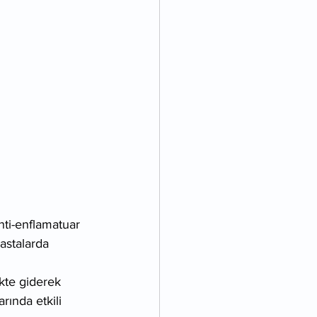
anti-enflamatuar 
hastalarda 
ekte giderek 
ında etkili 