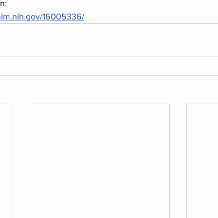
n:
nlm.nih.gov/16005336/