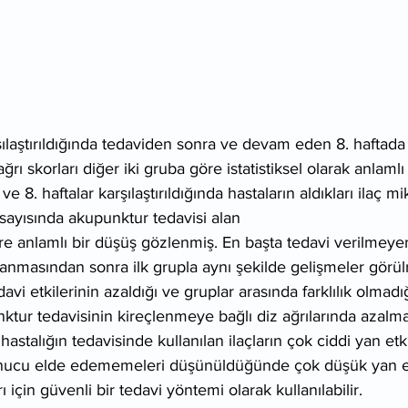
şılaştırıldığında tedaviden sonra ve devam eden 8. haftad
rı skorları diğer iki gruba göre istatistiksel olarak anlamlı 
e 8. haftalar karşılaştırıldığında hastaların aldıkları ilaç mik
ç sayısında akupunktur tedavisi alan
re anlamlı bir düşüş gözlenmiş. En başta tedavi verilmeyen
lanmasından sonra ilk grupla aynı şekilde gelişmeler görü
avi etkilerinin azaldığı ve gruplar arasında farklılık olmad
ktur tedavisinin kireçlenmeye bağlı diz ağrılarında azalm
stalığın tedavisinde kullanılan ilaçların çok ciddi yan etki
onucu elde edememeleri düşünüldüğünde çok düşük yan et
ı için güvenli bir tedavi yöntemi olarak kullanılabilir.